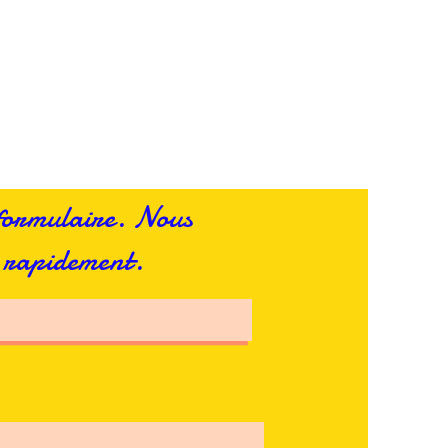
manville 
 formulaire. Nous
 rapidement.