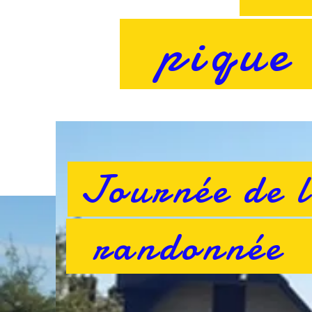
pique n
Journée de 
randonné