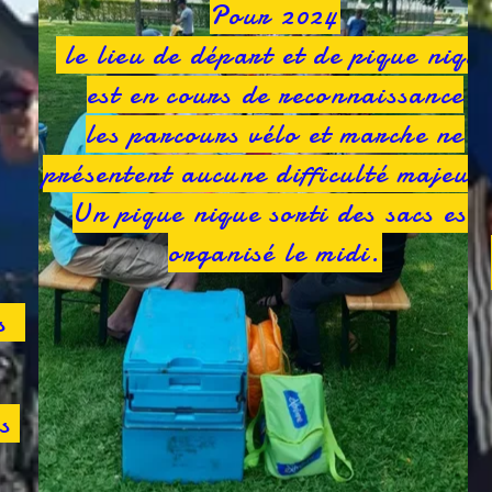
Pour 2024
le lieu de départ et de pique niqu
est en cours de reconnaissance
les parcours vélo et marche ne
présentent aucune difficulté majeur
Un pique nique sorti des sacs est
organisé le midi.
és
us