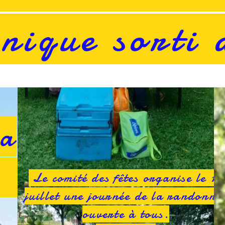
ique sorti 
la
e
Le comité des fêtes organise le 14
juillet une journée de la randonné
ouverte à tous.