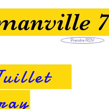
manville 
Prendre RDV
Juillet
ray