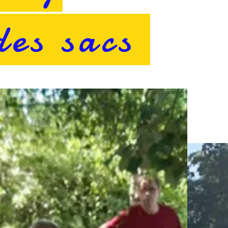
des sacs
e