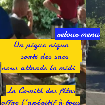
e
retour menu
e.
Un pique nique
sorti des sacs
nous attends le midi
Le Comité des fêtes
offre l'apéritif à tous