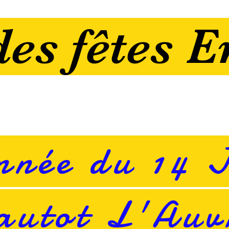
es fêtes E
nnée du 14 
utot L'Auv