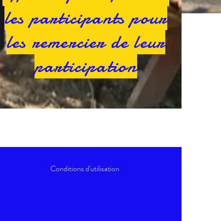
les participants pour
les remercier de leur
participation
Conditions d'utilisation